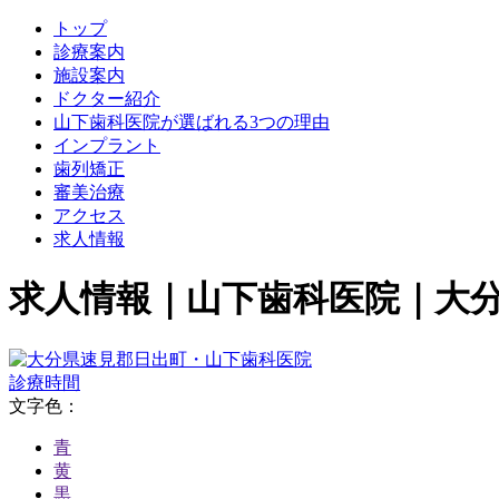
トップ
診療案内
施設案内
ドクター紹介
山下歯科医院が選ばれる3つの理由
インプラント
歯列矯正
審美治療
アクセス
求人情報
求人情報｜山下歯科医院｜大分
診療時間
文字色：
青
黄
黒