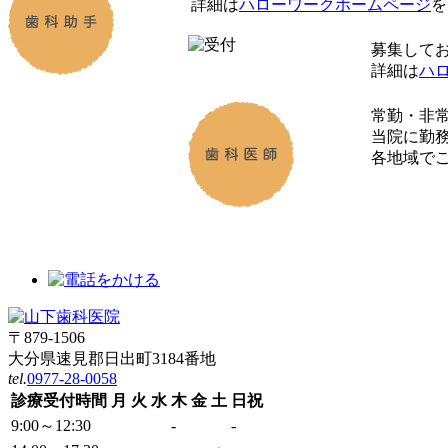
詳細は
ハローワークホームページ
を
募集して
詳細は
ハ
常勤・非
当院に勤
各地域で
〒879-1506
大分県速見郡日出町3184番地
tel.
0977-28-0058
診療受付時間
月
火
水
木
金
土
日祝
9:00～12:30
-
-