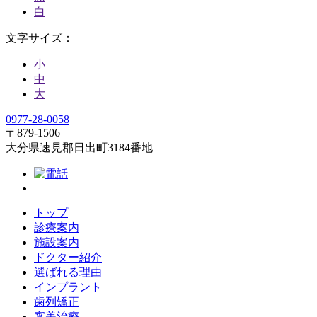
白
文字サイズ：
小
中
大
0977-28-0058
〒879-1506
大分県速見郡日出町3184番地
トップ
診療案内
施設案内
ドクター紹介
選ばれる理由
インプラント
歯列矯正
審美治療